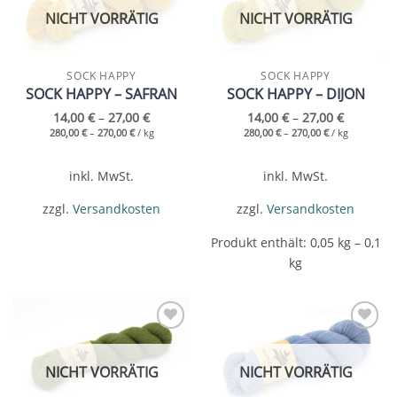
NICHT VORRÄTIG
NICHT VORRÄTIG
SOCK HAPPY
SOCK HAPPY
SOCK HAPPY – SAFRAN
SOCK HAPPY – DIJON
14,00
€
–
27,00
€
14,00
€
–
27,00
€
280,00
€
–
270,00
€
/
kg
280,00
€
–
270,00
€
/
kg
inkl. MwSt.
inkl. MwSt.
zzgl.
Versandkosten
zzgl.
Versandkosten
Produkt enthält: 0,05
kg
– 0,1
kg
Add to
Add to
wishlist
wishlist
NICHT VORRÄTIG
NICHT VORRÄTIG