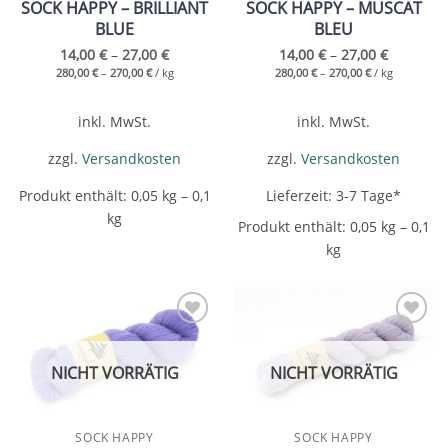
SOCK HAPPY – BRILLIANT
SOCK HAPPY – MUSCAT
BLUE
BLEU
14,00
€
–
27,00
€
14,00
€
–
27,00
€
280,00
€
–
270,00
€
/
kg
280,00
€
–
270,00
€
/
kg
inkl. MwSt.
inkl. MwSt.
zzgl.
Versandkosten
zzgl.
Versandkosten
Produkt enthält: 0,05
kg
– 0,1
Lieferzeit:
3-7 Tage*
kg
Produkt enthält: 0,05
kg
– 0,1
kg
Add to
Add to
wishlist
wishlist
NICHT VORRÄTIG
NICHT VORRÄTIG
SOCK HAPPY
SOCK HAPPY