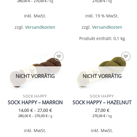
280,00
€
–
270,00
€
/
kg
270,00
€
/
kg
inkl. MwSt.
inkl. 19 % MwSt.
zzgl.
Versandkosten
zzgl.
Versandkosten
Produkt enthält: 0,1
kg
Add to
Add to
wishlist
wishlist
NICHT VORRÄTIG
NICHT VORRÄTIG
SOCK HAPPY
SOCK HAPPY
SOCK HAPPY – MARRON
SOCK HAPPY – HAZELNUT
14,00
€
–
27,00
€
27,00
€
280,00
€
–
270,00
€
/
g
270,00
€
/
kg
inkl. MwSt.
inkl. MwSt.