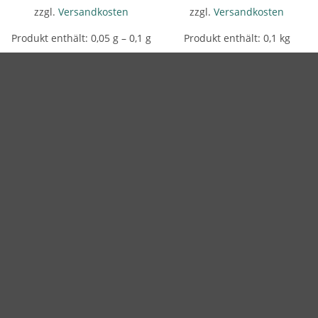
zzgl.
Versandkosten
zzgl.
Versandkosten
Produkt enthält: 0,05
g
– 0,1
g
Produkt enthält: 0,1
kg
Add to
Add to
wishlist
wishlist
NICHT VORRÄTIG
NICHT VORRÄTIG
SOCK HAPPY
SOCK HAPPY
SOCK HAPPY – SILVER
SOCK HAPPY – ASHES
14,00
€
14,00
€
–
27,00
€
280,00
€
/
kg
280,00
€
–
270,00
€
/
kg
inkl. MwSt.
inkl. MwSt.
zzgl.
Versandkosten
zzgl.
Versandkosten
Produkt enthält: 0,05
kg
Produkt enthält: 0,05
kg
– 0,1