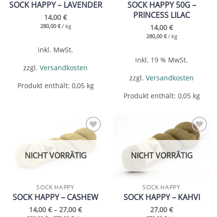
SOCK HAPPY – LAVENDER
SOCK HAPPY 50G –
PRINCESS LILAC
14,00
€
280,00
€
/
kg
14,00
€
280,00
€
/
kg
inkl. MwSt.
inkl. 19 % MwSt.
zzgl.
Versandkosten
zzgl.
Versandkosten
Produkt enthält: 0,05
kg
Produkt enthält: 0,05
kg
Add to
Add to
wishlist
wishlist
NICHT VORRÄTIG
NICHT VORRÄTIG
SOCK HAPPY
SOCK HAPPY
SOCK HAPPY – CASHEW
SOCK HAPPY – KAHVI
14,00
€
–
27,00
€
27,00
€