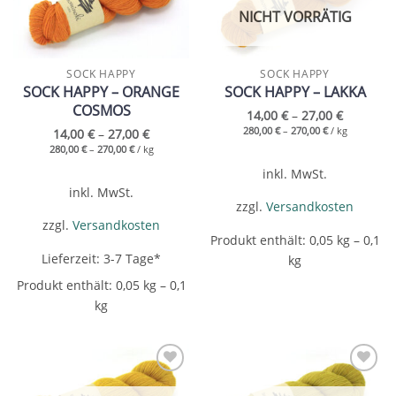
NICHT VORRÄTIG
SOCK HAPPY
SOCK HAPPY
SOCK HAPPY – ORANGE
SOCK HAPPY – LAKKA
COSMOS
14,00
€
–
27,00
€
280,00
€
–
270,00
€
/
kg
14,00
€
–
27,00
€
280,00
€
–
270,00
€
/
kg
inkl. MwSt.
inkl. MwSt.
zzgl.
Versandkosten
zzgl.
Versandkosten
Produkt enthält: 0,05
kg
– 0,1
Lieferzeit:
3-7 Tage*
kg
Produkt enthält: 0,05
kg
– 0,1
kg
Add to
Add to
wishlist
wishlist