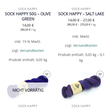
SOCK HAPPY
SOCK HAPPY
SOCK HAPPY 50G – OLIVE
SOCK HAPPY – SALT LAKE
GREEN
14,00
€
–
27,00
€
280,00
€
–
270,00
€
/
kg
14,00
€
280,00
€
/
kg
inkl. MwSt.
inkl. 19 % MwSt.
zzgl.
Versandkosten
zzgl.
Versandkosten
Produkt enthält: 0,05
kg
– 0,1
Produkt enthält: 0,05
kg
kg
Add to
Add to
wishlist
wishlist
NICHT VORRÄTIG
SOCK HAPPY
SOCK HAPPY