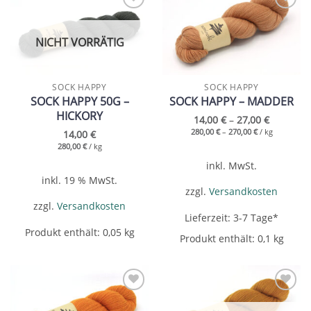
Add to
Add to
wishlist
wishlist
NICHT VORRÄTIG
SOCK HAPPY
SOCK HAPPY
SOCK HAPPY 50G –
SOCK HAPPY – MADDER
HICKORY
14,00
€
–
27,00
€
280,00
€
–
270,00
€
/
kg
14,00
€
280,00
€
/
kg
inkl. MwSt.
inkl. 19 % MwSt.
zzgl.
Versandkosten
zzgl.
Versandkosten
Lieferzeit:
3-7 Tage*
Produkt enthält: 0,05
kg
Produkt enthält: 0,1
kg
Add to
Add to
wishlist
wishlist