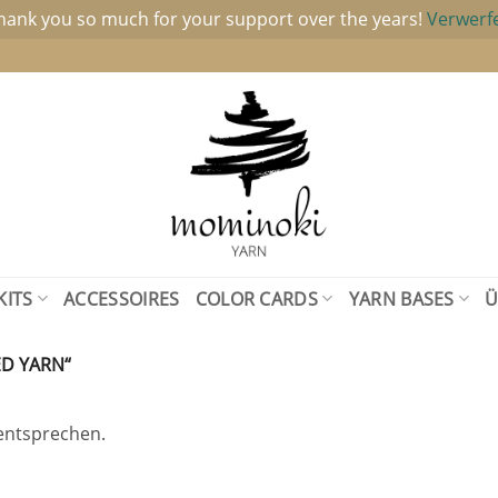
hank you so much for your support over the years!
Verwerf
KITS
ACCESSOIRES
COLOR CARDS
YARN BASES
Ü
D YARN“
entsprechen.