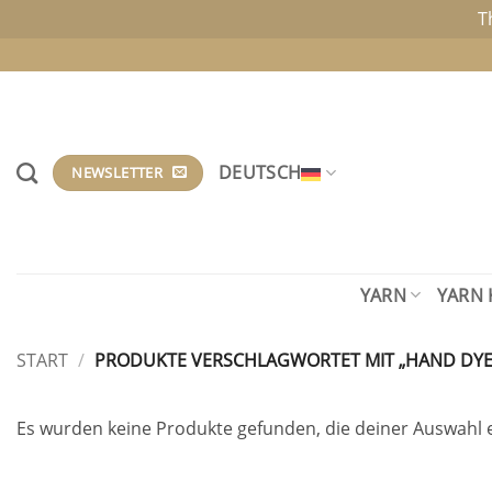
T
Zum
Inhalt
springen
DEUTSCH
NEWSLETTER
YARN
YARN 
START
/
PRODUKTE VERSCHLAGWORTET MIT „HAND DYE
Es wurden keine Produkte gefunden, die deiner Auswahl 