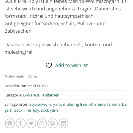
SOCK FINE 4ply ist ein feines Merino-Wollmischgarn. Es
ist sehr weich und angenehm zu tragen. Dabei ist es
formstabil, filzfrei und hautsympathisch.
Gut geeignet für Socken, Schals, Pullover und
Babysachen.
Das Garn ist superwash-behandelt, knoten- und
mulesingfrei.
Add to wishlist
Produkt enthält: 0,1
kg
Artikelnummer:
SFF0168
Kategorie:
B-Ware & Fehlfarben
Schlagwörter:
Sockenwolle
,
yarn
,
mulesing free
,
off-shade
,
fehlerfarbe
,
garn
,
Sock Fine 4ply
,
sock yarn