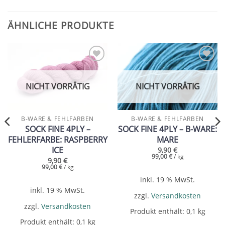
ÄHNLICHE PRODUKTE
Add to
Add to
wishlist
wishlist
NICHT VORRÄTIG
NICHT VORRÄTIG
B-WARE & FEHLFARBEN
B-WARE & FEHLFARBEN
SOCK FINE 4PLY –
SOCK FINE 4PLY – B-WARE:
FEHLERFARBE: RASPBERRY
MARE
ICE
9,90
€
99,00
€
/
kg
9,90
€
99,00
€
/
kg
inkl. 19 % MwSt.
inkl. 19 % MwSt.
zzgl.
Versandkosten
zzgl.
Versandkosten
Produkt enthält: 0,1
kg
Produkt enthält: 0,1
kg