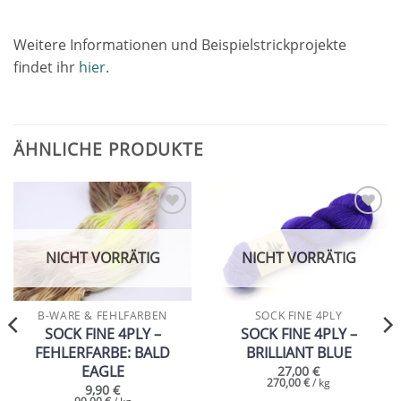
Weitere Informationen und Beispielstrickprojekte
findet ihr
hier.
ÄHNLICHE PRODUKTE
Add to
Add to
wishlist
wishlist
NICHT VORRÄTIG
NICHT VORRÄTIG
B-WARE & FEHLFARBEN
SOCK FINE 4PLY
SOCK FINE 4PLY –
SOCK FINE 4PLY –
FEHLERFARBE: BALD
BRILLIANT BLUE
EAGLE
27,00
€
270,00
€
/
kg
9,90
€