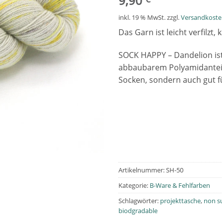
9,90
inkl. 19 % MwSt.
zzgl.
Versandkost
Das Garn ist leicht verfilz
SOCK HAPPY – Dandelion ist
abbaubarem Polyamidanteil. S
Socken, sondern auch gut f
Artikelnummer:
SH-50
Kategorie:
B-Ware & Fehlfarben
Schlagwörter:
projekttasche
,
non s
biodgradable