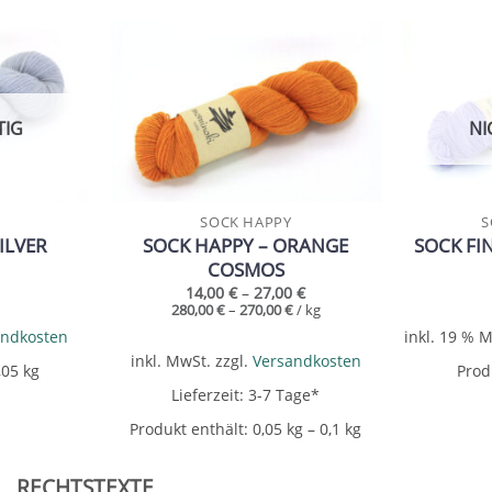
Add to
Add to
wishlist
wishlist
TIG
NI
SOCK HAPPY
S
ILVER
SOCK HAPPY – ORANGE
SOCK FI
COSMOS
14,00
€
–
27,00
€
280,00
€
–
270,00
€
/
kg
andkosten
inkl. 19 % 
inkl. MwSt.
zzgl.
Versandkosten
0,05
kg
Prod
Lieferzeit:
3-7 Tage*
Produkt enthält: 0,05
kg
– 0,1
kg
RECHTSTEXTE