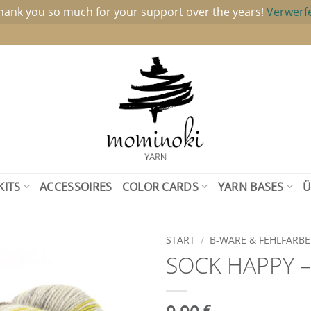
hank you so much for your support over the years!
Verwerf
KITS
ACCESSOIRES
COLOR CARDS
YARN BASES
Ü
START
/
B-WARE & FEHLFARB
SOCK HAPPY 
Add to
wishlist
€