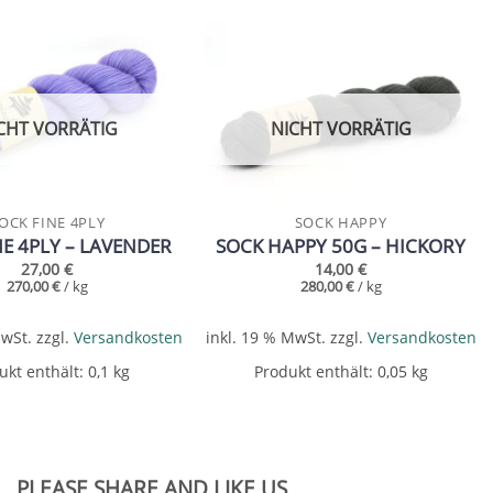
Add to
Add to
wishlist
wishlist
CHT VORRÄTIG
NICHT VORRÄTIG
OCK FINE 4PLY
SOCK HAPPY
NE 4PLY – LAVENDER
SOCK HAPPY 50G – HICKORY
27,00
€
14,00
€
270,00
€
/
kg
280,00
€
/
kg
MwSt.
zzgl.
Versandkosten
inkl. 19 % MwSt.
zzgl.
Versandkosten
ukt enthält: 0,1
kg
Produkt enthält: 0,05
kg
PLEASE SHARE AND LIKE US