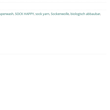
uperwash
,
SOCK HAPPY
,
sock yarn
,
Sockenwolle
,
biologisch abbaubar
,