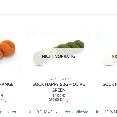
Add to
Add to
wishlist
wishlist
NICHT VORRÄTIG
NI
SOCK HAPPY
ORANGE
SOCK HAPPY 50G – OLIVE
SOCK 
GREEN
0
€
14,00
€
€
/
kg
280,00
€
/
kg
andkosten
inkl. 19 % MwSt.
zzgl.
Versandkosten
inkl. 19 % 