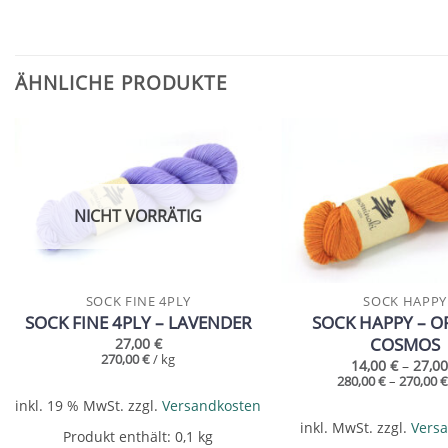
ÄHNLICHE PRODUKTE
Add to
wishlist
NICHT VORRÄTIG
SOCK FINE 4PLY
SOCK HAPPY
SOCK FINE 4PLY – LAVENDER
SOCK HAPPY – 
COSMOS
27,00
€
270,00
€
/
kg
14,00
€
–
27,0
280,00
€
–
270,00
inkl. 19 % MwSt.
zzgl.
Versandkosten
inkl. MwSt.
zzgl.
Vers
Produkt enthält: 0,1
kg