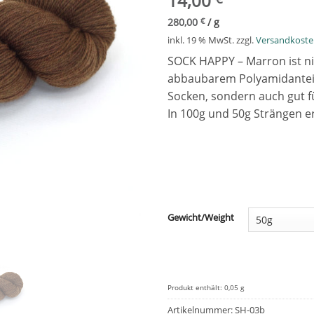
14,00
280,00
€
/
g
inkl. 19 % MwSt.
zzgl.
Versandkost
SOCK HAPPY – Marron ist n
abbaubarem Polyamidanteil. S
Socken, sondern auch gut f
In 100g und 50g Strängen er
Gewicht/Weight
Produkt enthält: 0,05
g
Artikelnummer:
SH-03b