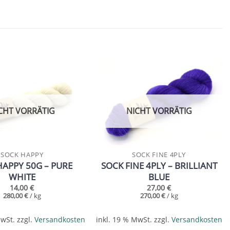
Add to
Add to
wishlist
wishlist
CHT VORRÄTIG
NICHT VORRÄTIG
SOCK HAPPY
SOCK FINE 4PLY
HAPPY 50G – PURE
SOCK FINE 4PLY – BRILLIANT
WHITE
BLUE
14,00
€
27,00
€
280,00
€
/
kg
270,00
€
/
kg
MwSt.
zzgl.
Versandkosten
inkl. 19 % MwSt.
zzgl.
Versandkosten