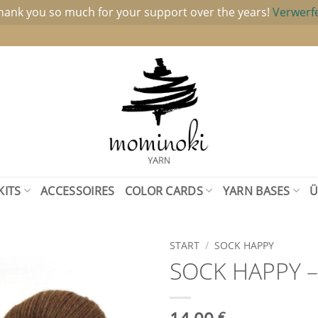
hank you so much for your support over the years!
Verwerf
KITS
ACCESSOIRES
COLOR CARDS
YARN BASES
Ü
START
/
SOCK HAPPY
SOCK HAPPY 
Add to
wishlist
€