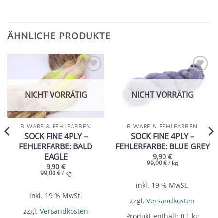
ÄHNLICHE PRODUKTE
Add to
Add to
wishlist
wishlist
NICHT VORRÄTIG
NICHT VORRÄTIG
B-WARE & FEHLFARBEN
B-WARE & FEHLFARBEN
SOCK FINE 4PLY –
SOCK FINE 4PLY –
FEHLERFARBE: BALD
FEHLERFARBE: BLUE GREY
EAGLE
9,90
€
99,00
€
/
kg
9,90
€
99,00
€
/
kg
inkl. 19 % MwSt.
inkl. 19 % MwSt.
zzgl.
Versandkosten
zzgl.
Versandkosten
Produkt enthält: 0,1
kg