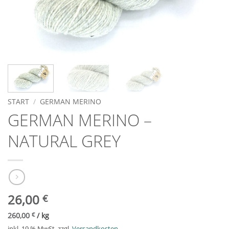
START
/
GERMAN MERINO
GERMAN MERINO –
NATURAL GREY
26,00
€
260,00
€
/
kg
inkl. 19 % MwSt.
zzgl.
Versandkosten