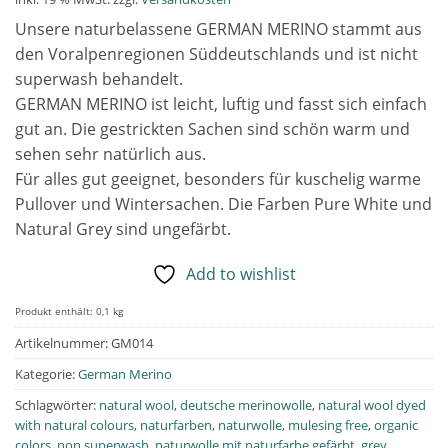
Unsere naturbelassene GERMAN MERINO stammt aus
den Voralpenregionen Süddeutschlands und ist nicht
superwash behandelt.
GERMAN MERINO ist leicht, luftig und fasst sich einfach
gut an. Die gestrickten Sachen sind schön warm und
sehen sehr natürlich aus.
Für alles gut geeignet, besonders für kuschelig warme
Pullover und Wintersachen. Die Farben Pure White und
Natural Grey sind ungefärbt.
Add to wishlist
Produkt enthält: 0,1
kg
Artikelnummer:
GM014
Kategorie:
German Merino
Schlagwörter:
natural wool
,
deutsche merinowolle
,
natural wool dyed
with natural colours
,
naturfarben
,
naturwolle
,
mulesing free
,
organic
colors
,
non superwash
,
naturwolle mit naturfarbe gefärbt
,
grey
,