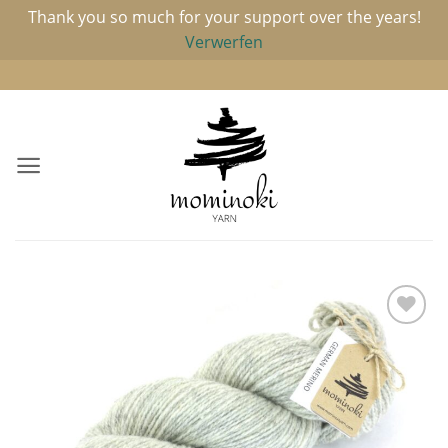
Thank you so much for your support over the years!
Verwerfen
Zum
Inhalt
springen
Add to
wishlist